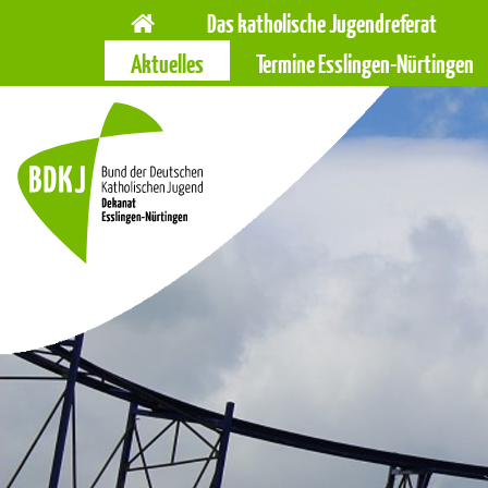
Hauptnavigation
Navigation
Das katholische Jugendreferat
überspringen
Aktuelles
Termine Esslingen-Nürtingen