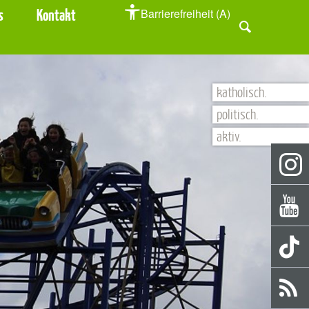
s
Kontakt
Barrierefreiheit (A)
katholisch.
politisch.
aktiv.