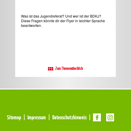
Was ist das Jugendreferat? Und wer ist der BDKJ?
Nach
Diese Fragen könnte dir der Flyer in leichter Sprache
Zuk
beantworten.
Kat
ihre
Pre
Zum Themenüberblick
Meta
Sitemap
Impressum
Datenschutzhinweis
Navigation
Navigation
überspringen