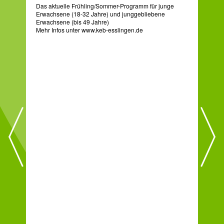
Das aktuelle Frühling/Sommer-Programm für junge
Erwachsene (18-32 Jahre) und junggebliebene
Erwachsene (bis 49 Jahre)
Mehr Infos unter www.keb-esslingen.de
Die
Han
erst
Seel