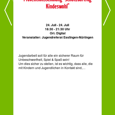
Kindeswohl"
24. Juli - 24. Juli
18:30 - 21:30 Uhr
Ort: Digital
Veranstalter: Jugendreferat Esslingen-Nürtingen
V
Jugendarbeit soll für alle ein sicherer Raum für
Juge
Unbeschwertheit, Spiel & Spaß sein!
Unb
Um dies sicher zu stellen, ist es wichtig, dass alle, die
Um d
mit Kindern und Jugendlichen in Kontakt sind,…
mit
n
n
am