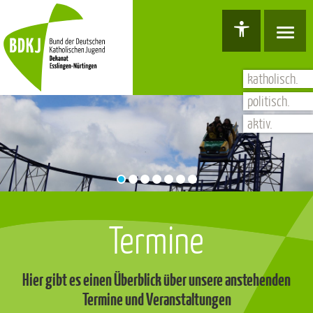
Hauptnavigation
Barrierefreiheit Dashboard öffnen
Tastenkombinationen anzeigen
Hauptnavigation anzeigen
zum Inhalt springen
katholisch.
politisch.
aktiv.
Termine
Hier gibt es einen Überblick über unsere anstehenden
Termine und Veranstaltungen